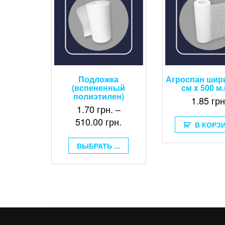
Подложка
Агроспан шир
(вспененный
см x 500 м
полиэтилен)
1.85
грн
1.70
грн.
–
510.00
грн.
В КОРЗ
ВЫБРАТЬ ...