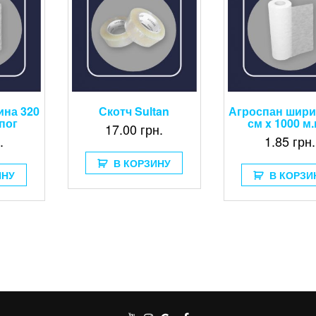
ина 320
Скотч Sultan
Агроспан шири
.пог
см x 1000 м.
17.00
грн.
.
1.85
грн.
В КОРЗИНУ
ИНУ
В КОРЗИ