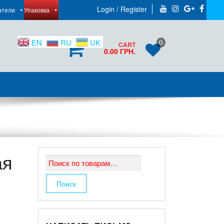
Login / Register
атели
Упаковка
EN
RU
UK
0
0
CART
0.00 ГРН.
ая
Искать:
Поиск