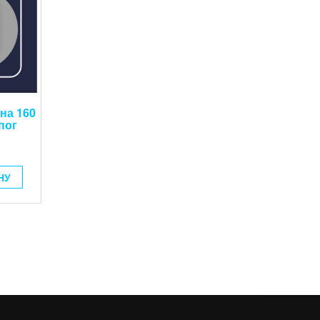
на 160
пог
НУ