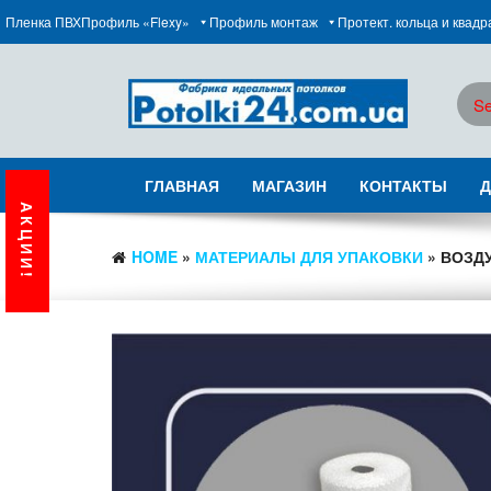
Пленка ПВХ
Профиль «Flexy»
Профиль монтаж
Протект. кольца и квад
ГЛАВНАЯ
МАГАЗИН
КОНТАКТЫ
Д
АКЦИИ!
HOME
»
МАТЕРИАЛЫ ДЛЯ УПАКОВКИ
» ВОЗД