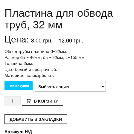
Пластина для обвода
труб, 32 мм
8.00
грн.
–
12.00
грн.
Обвод трубы пластина d=32мм.
Размер dн = 46мм, dв = 32мм, L=155 мм
Толщина 2мм.
Цвет белый и прозрачный.
Материал поликарбонат.
Тип покупки
Количество
В КОРЗИНУ
Пластина
для
обвода
ДОБАВИТЬ В ЗАКЛАДКИ
труб,
32
Артикул:
Н/Д