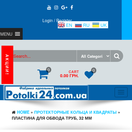
Login / Register
EN
RU
UK
MENU
АКЦИИ!
0
0
CART
0.00 ГРН.
Toggl
navig
HOME
»
ПРОТЕКТОРНЫЕ КОЛЬЦА И КВАДРАТЫ
»
ПЛАСТИНА ДЛЯ ОБВОДА ТРУБ, 32 ММ