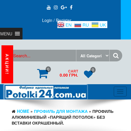
Login / Register
EN
RU
UK
MENU
АКЦИИ!
0
0
CART
0.00 ГРН.
Toggl
navig
HOME
»
ПРОФИЛЬ ДЛЯ МОНТАЖА
» ПРОФИЛЬ
АЛЮМИНИЕВЫЙ «ПАРЯЩИЙ ПОТОЛОК» БЕЗ
ВСТАВКИ ОКРАШЕННЫЙ.