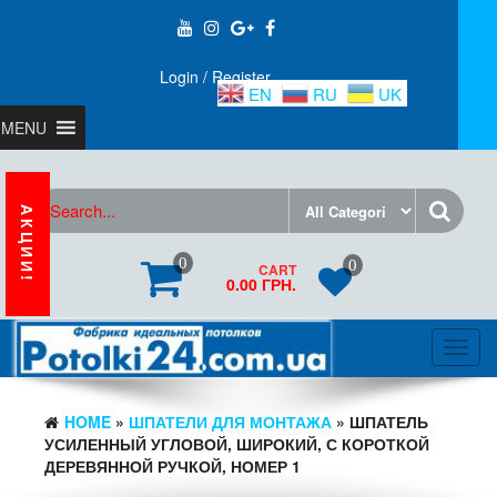
Login / Register
EN
RU
UK
MENU
АКЦИИ!
0
0
CART
0.00 ГРН.
Toggl
navig
HOME
»
ШПАТЕЛИ ДЛЯ МОНТАЖА
» ШПАТЕЛЬ
УСИЛЕННЫЙ УГЛОВОЙ, ШИРОКИЙ, С КОРОТКОЙ
ДЕРЕВЯННОЙ РУЧКОЙ, НОМЕР 1