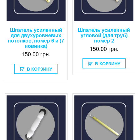
Шпатель усиленный
Шпатель усиленный
для двухуровневых
угловой (для труб)
потолков, номер 6 и (7
номер 2
новинка)
150.00
грн.
150.00
грн.
В КОРЗИНУ
В КОРЗИНУ