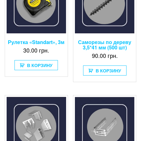
Рулетка «Standart», 3м
Саморезы по дереву
3,5*41 мм (500 шт)
30.00
грн.
90.00
грн.
В КОРЗИНУ
В КОРЗИНУ