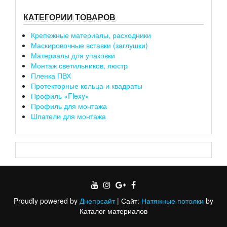
КАТЕГОРИИ ТОВАРОВ
Крепежные материалы, расходники
Маскировочные вставки (заглушки)
Материалы для упаковки
Монтаж светильников, люстр
Пленка ПВХ
Протекторные кольца и квадраты
Профиль «Flexy»
Профиль для монтажа
Шпатели для монтажа
Proudly powered by
Днепрсайт
|
Сайт:
Натяжные потолки
by
Каталог материалов