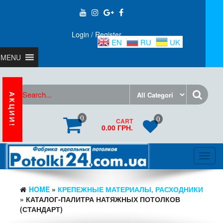
Login / Register
EN
RU
UK
MENU
АКЦИИ!
0
0
CART
0.00 ГРН.
Toggl
navig
HOME
»
КРЕПЕЖНЫЕ МАТЕРИАЛЫ, РАСХОДНИКИ
» КАТАЛОГ-ПАЛИТРА НАТЯЖНЫХ ПОТОЛКОВ
(СТАНДАРТ)