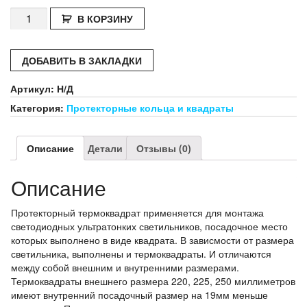
Количество
В КОРЗИНУ
Протекторный
термоквадрат
наружный
ДОБАВИТЬ В ЗАКЛАДКИ
размер,
мм:
Артикул:
Н/Д
220,
Категория:
Протекторные кольца и квадраты
225,
250
Описание
Детали
Отзывы (0)
Описание
Протекторный термоквадрат применяется для монтажа
светодиодных ультратонких светильников, посадочное место
которых выполнено в виде квадрата. В зависмости от размера
светильника, выполнены и термоквадраты. И отличаются
между собой внешним и внутренними размерами.
Термоквадраты внешнего размера 220, 225, 250 миллиметров
имеют внутренний посадочный размер на 19мм меньше