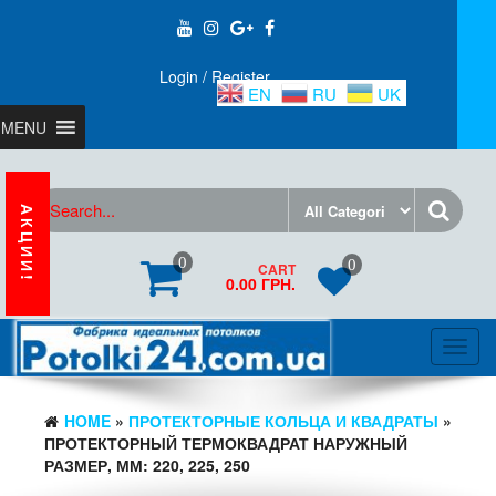
Login / Register
EN
RU
UK
MENU
АКЦИИ!
0
0
CART
0.00 ГРН.
Toggl
navig
HOME
»
ПРОТЕКТОРНЫЕ КОЛЬЦА И КВАДРАТЫ
»
ПРОТЕКТОРНЫЙ ТЕРМОКВАДРАТ НАРУЖНЫЙ
РАЗМЕР, ММ: 220, 225, 250