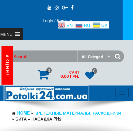
Login / Register
EN
RU
UK
MENU
АКЦИИ!
0
0
CART
0.00 ГРН.
Toggl
navig
HOME
»
КРЕПЕЖНЫЕ МАТЕРИАЛЫ, РАСХОДНИКИ
» БИТА – НАСАДКА PH2